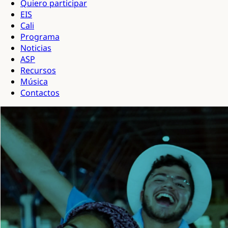
Quiero participar
EIS
Cali
Programa
Noticias
ASP
Recursos
Música
Contactos