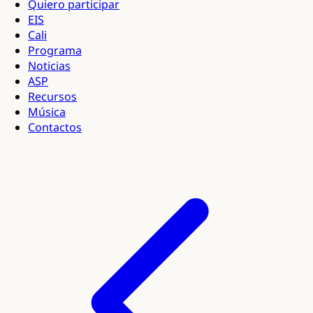
Quiero participar
EIS
Cali
Programa
Noticias
ASP
Recursos
Música
Contactos