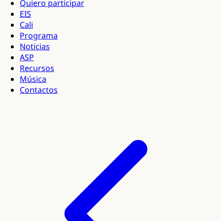
Quiero participar
EIS
Cali
Programa
Noticias
ASP
Recursos
Música
Contactos