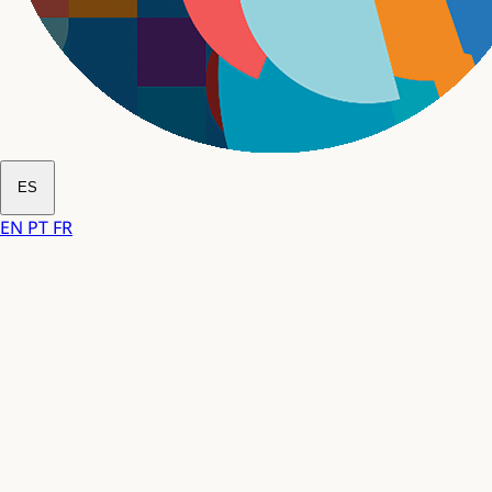
ES
EN
PT
FR