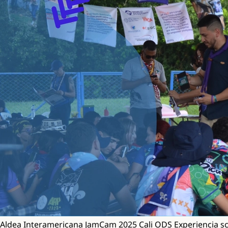
Aldea Interamericana
JamCam 2025
Cali
ODS
Experiencia s