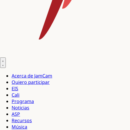
Acerca de JamCam
Quiero participar
EIS
Cali
Programa
Noticias
ASP
Recursos
Música